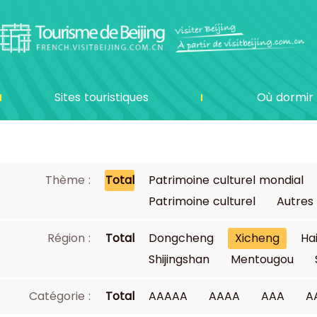
Sites touristiques
Où dormir
Thème :
Total
Patrimoine culturel mondial
Patrimoine culturel
Autres
Région :
Total
Dongcheng
Xicheng
Ha
Shijingshan
Mentougou
Catégorie :
Total
AAAAA
AAAA
AAA
A