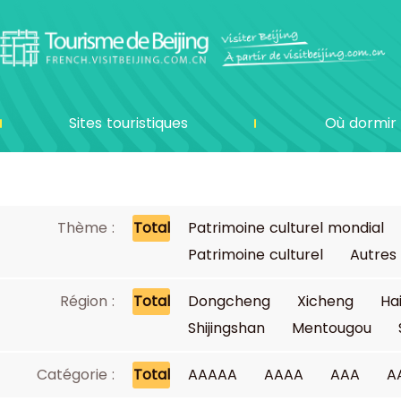
Sites touristiques
Où dormir
Thème :
Total
Patrimoine culturel mondial
Patrimoine culturel
Autres
Région :
Total
Dongcheng
Xicheng
Ha
Shijingshan
Mentougou
Catégorie :
Total
AAAAA
AAAA
AAA
A