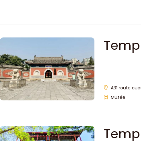
Templ
ancie
A31 route oues
Musée
Templ