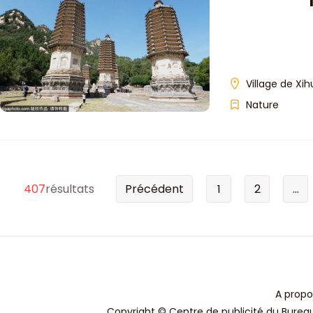
Village de Xih
Nature
407
résultats
Précédent
1
2
...
A propo
Copyright © Centre de publicité du Bureau