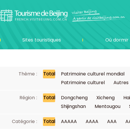
Sites touristiques
Où dormir
Thème :
Total
Patrimoine culturel mondial
Patrimoine culturel
Autres
Région :
Total
Dongcheng
Xicheng
Ha
Shijingshan
Mentougou
Catégorie :
Total
AAAAA
AAAA
AAA
A