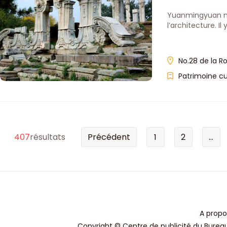
Yuanmingyuan ne r
l’architecture. I
No.28 de la Ro
Patrimoine cu
407
résultats
Précédent
1
2
...
A propo
Copyright © Centre de publicité du Bureau