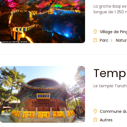
La grotte Baqi es
longue de 1 350 m
Village de P
Parc
Natu
Templ
Le temple Tanzhe 
Commune du t
Autres