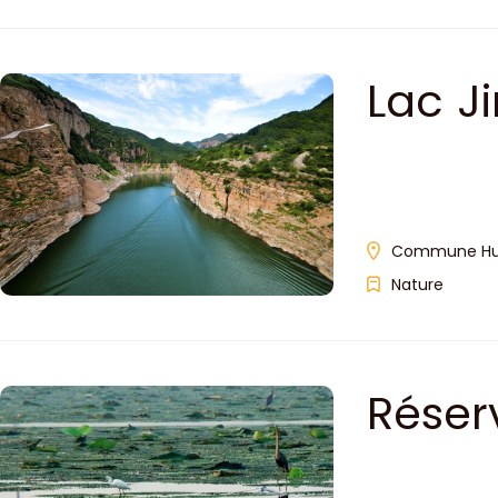
Lac J
Commune Huos
Nature
Réser
Hengs