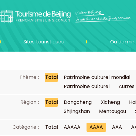
Sites touristiques
Où dormir
Thème :
Total
Patrimoine culturel mondial
Patrimoine culturel
Autres
Région :
Total
Dongcheng
Xicheng
Ha
Shijingshan
Mentougou
Catégorie :
Total
AAAAA
AAAA
AAA
A