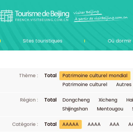
Sites touristiques
Où dormir
Thème :
Total
Patrimoine culturel mondial
Patrimoine culturel
Autres
Région :
Total
Dongcheng
Xicheng
Ha
Shijingshan
Mentougou
Catégorie :
Total
AAAAA
AAAA
AAA
A