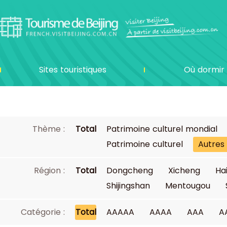
Sites touristiques
Où dormir
Thème :
Total
Patrimoine culturel mondial
Patrimoine culturel
Autres
Région :
Total
Dongcheng
Xicheng
Ha
Shijingshan
Mentougou
Catégorie :
Total
AAAAA
AAAA
AAA
A