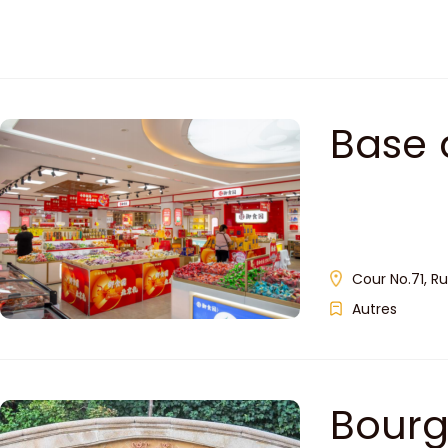
Base 
scient
tradi
Cour No.71, Ru
Autres
Bourg