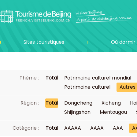
Sites touristiques
Où dormir
Thème :
Total
Patrimoine culturel mondial
Patrimoine culturel
Autres
Région :
Total
Dongcheng
Xicheng
Ha
Shijingshan
Mentougou
Catégorie :
Total
AAAAA
AAAA
AAA
A