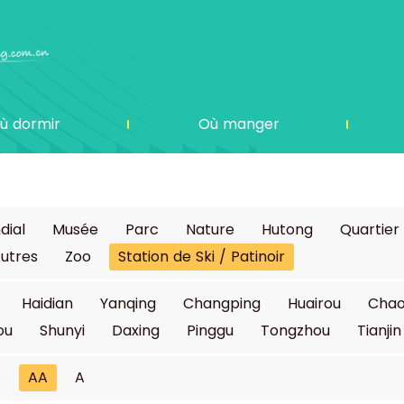
ù dormir
Où manger
dial
Musée
Parc
Nature
Hutong
Quartier
utres
Zoo
Station de Ski / Patinoir
Haidian
Yanqing
Changping
Huairou
Cha
ou
Shunyi
Daxing
Pinggu
Tongzhou
Tianjin
A
AA
A