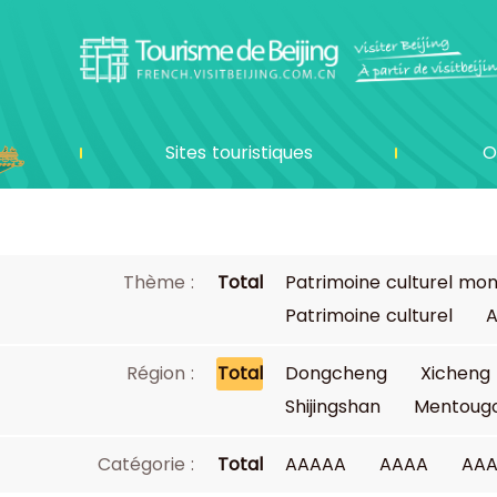
Sites touristiques
O
Thème :
Total
Patrimoine culturel mon
Patrimoine culturel
A
Région :
Total
Dongcheng
Xicheng
Shijingshan
Mentoug
Catégorie :
Total
AAAAA
AAAA
AA