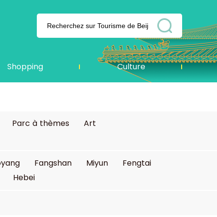
Shopping
Culture
Parc à thèmes
Art
oyang
Fangshan
Miyun
Fengtai
Hebei