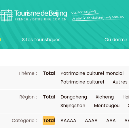
Sites touristiques
Où dormir
Thème :
Total
Patrimoine culturel mondial
Patrimoine culturel
Autres
Région :
Total
Dongcheng
Xicheng
Ha
Shijingshan
Mentougou
Catégorie :
Total
AAAAA
AAAA
AAA
A