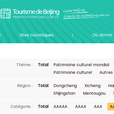
Sites touristiques
Où dormir
Thème :
Total
Patrimoine culturel mondial
Patrimoine culturel
Autres
Région :
Total
Dongcheng
Xicheng
Ha
Shijingshan
Mentougou
Catégorie :
Total
AAAAA
AAAA
AAA
A