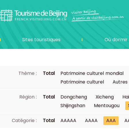
Sites touristiques
Où dormir
Thème :
Total
Patrimoine culturel mondial
Patrimoine culturel
Autres
Région :
Total
Dongcheng
Xicheng
Ha
Shijingshan
Mentougou
Catégorie :
Total
AAAAA
AAAA
AAA
A