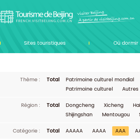
Sites touristiques
Où dormir
Thème :
Total
Patrimoine culturel mondial
Patrimoine culturel
Autres
Région :
Total
Dongcheng
Xicheng
Ha
Shijingshan
Mentougou
Catégorie :
Total
AAAAA
AAAA
AAA
A