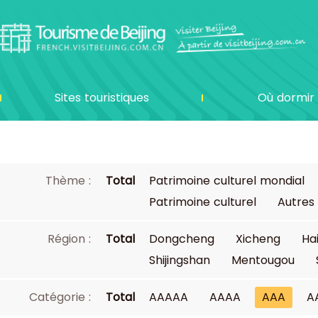
Sites touristiques
Où dormir
Thème :
Total
Patrimoine culturel mondial
Patrimoine culturel
Autres
Région :
Total
Dongcheng
Xicheng
Ha
Shijingshan
Mentougou
Catégorie :
Total
AAAAA
AAAA
AAA
A