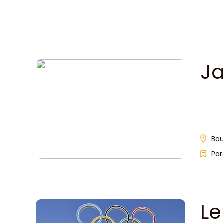
Ja
Bou
Par
Le