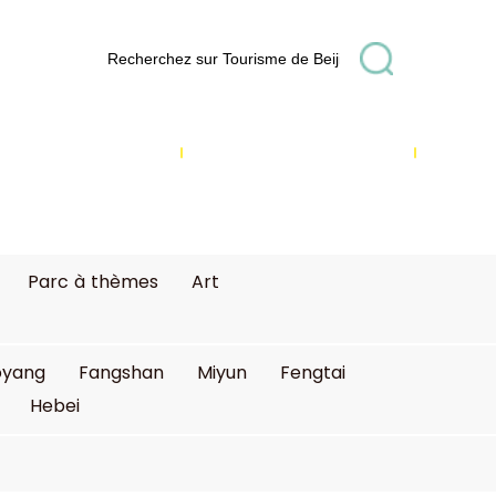
Shopping
Culture
Parc à thèmes
Art
oyang
Fangshan
Miyun
Fengtai
Hebei