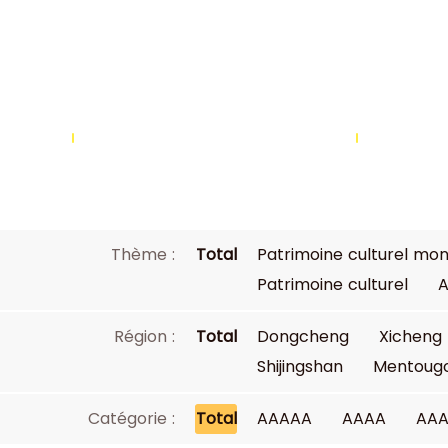
Sites touristiques
O
Thème :
Total
Patrimoine culturel mon
Patrimoine culturel
A
Région :
Total
Dongcheng
Xicheng
Shijingshan
Mentoug
Catégorie :
Total
AAAAA
AAAA
AA