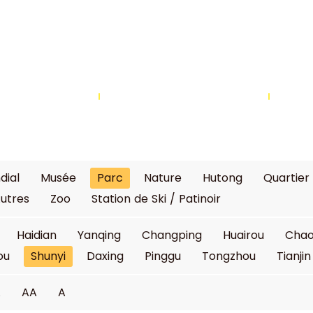
ù dormir
Où manger
dial
Musée
Parc
Nature
Hutong
Quartier
utres
Zoo
Station de Ski / Patinoir
Haidian
Yanqing
Changping
Huairou
Cha
ou
Shunyi
Daxing
Pinggu
Tongzhou
Tianjin
A
AA
A