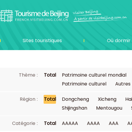
Sites touristiques
Où dormir
Thème :
Total
Patrimoine culturel mondial
Patrimoine culturel
Autres
Région :
Total
Dongcheng
Xicheng
Ha
Shijingshan
Mentougou
Catégorie :
Total
AAAAA
AAAA
AAA
A