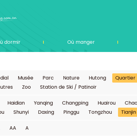
ù dormir
Où manger
dial
Musée
Parc
Nature
Hutong
Quartier
utres
Zoo
Station de Ski / Patinoir
Haidian
Yanqing
Changping
Huairou
Cha
ou
Shunyi
Daxing
Pinggu
Tongzhou
Tianjin
A
AA
A