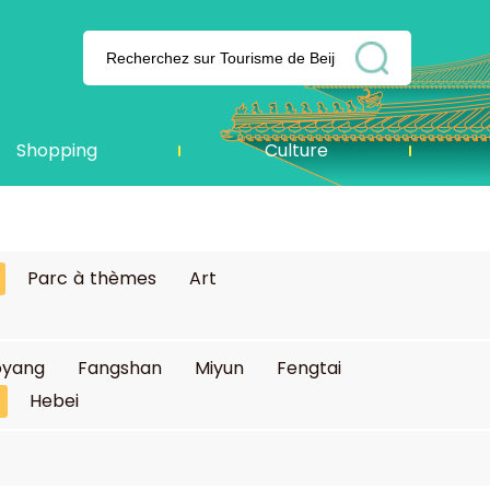
Shopping
Culture
Parc à thèmes
Art
oyang
Fangshan
Miyun
Fengtai
Hebei