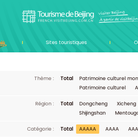
Sites touristiques
O
Thème :
Total
Patrimoine culturel mon
Patrimoine culturel
A
Région :
Total
Dongcheng
Xicheng
Shijingshan
Mentoug
Catégorie :
Total
AAAAA
AAAA
AA