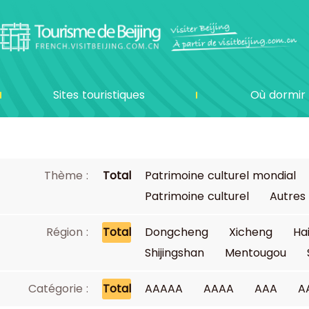
Sites touristiques
Où dormir
Thème :
Total
Patrimoine culturel mondial
Patrimoine culturel
Autres
Région :
Total
Dongcheng
Xicheng
Ha
Shijingshan
Mentougou
Catégorie :
Total
AAAAA
AAAA
AAA
A