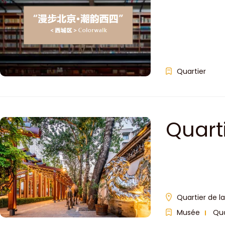
Color
Charm
Xiche
Quartier
Quart
Quartier de la
Musée
Qua