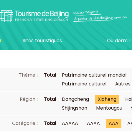
Sites touristiques
Où dormir
Thème :
Total
Patrimoine culturel mondial
Patrimoine culturel
Autres
Région :
Total
Dongcheng
Xicheng
Ha
Shijingshan
Mentougou
Catégorie :
Total
AAAAA
AAAA
AAA
A