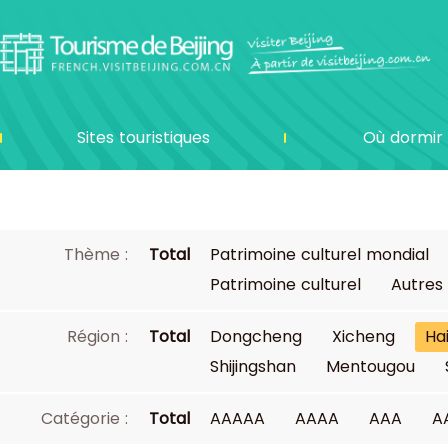
Sites touristiques
Où dormir
Thème :
Total
Patrimoine culturel mondial
Patrimoine culturel
Autres
Région :
Total
Dongcheng
Xicheng
Ha
Shijingshan
Mentougou
Catégorie :
Total
AAAAA
AAAA
AAA
A