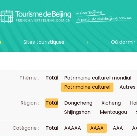
Sites touristiques
Où dormir
Thème :
Total
Patrimoine culturel mondial
Patrimoine culturel
Autres
Région :
Total
Dongcheng
Xicheng
Ha
Shijingshan
Mentougou
Catégorie :
Total
AAAAA
AAAA
AAA
A