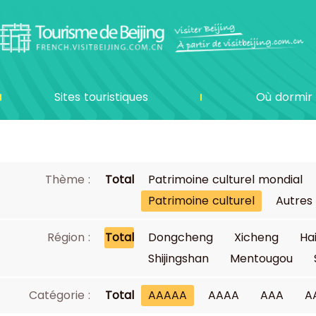
Sites touristiques
Où dormir
Thème :
Total
Patrimoine culturel mondial
Patrimoine culturel
Autres
Région :
Total
Dongcheng
Xicheng
Ha
Shijingshan
Mentougou
Catégorie :
Total
AAAAA
AAAA
AAA
A