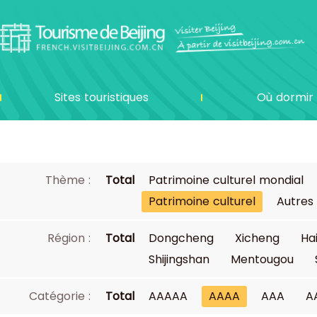
Sites touristiques
Où dormir
Thème :
Total
Patrimoine culturel mondial
Patrimoine culturel
Autres
Région :
Total
Dongcheng
Xicheng
Ha
Shijingshan
Mentougou
Catégorie :
Total
AAAAA
AAAA
AAA
A