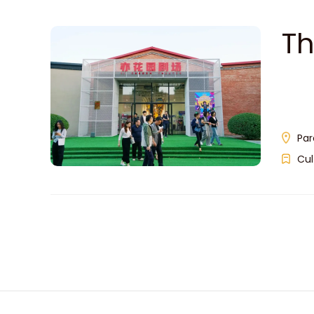
Th
Par
Cul