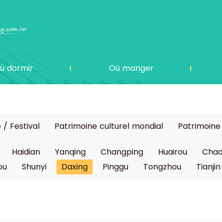
ù dormir
Où manger
 / Festival
Patrimoine culturel mondial
Patrimoine 
Haidian
Yanqing
Changping
Huairou
Cha
ou
Shunyi
Daxing
Pinggu
Tongzhou
Tianjin