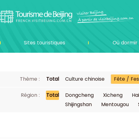
Sites touristiques
Où dormir
Thème :
Total
Culture chinoise
Fête / Fes
Région :
Total
Dongcheng
Xicheng
Ha
Shijingshan
Mentougou