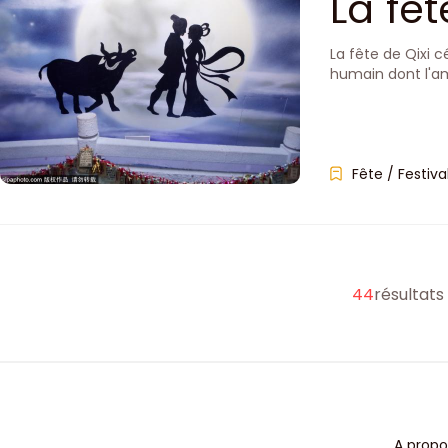
La fêt
qui d
La fête de Qixi 
humain dont l'amo
Fête / Festiva
44
résultats
A propo