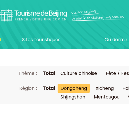
Sites touristiques
Où dormir
Thème :
Total
Culture chinoise
Fête / Fes
Région :
Total
Dongcheng
Xicheng
Ha
Shijingshan
Mentougou