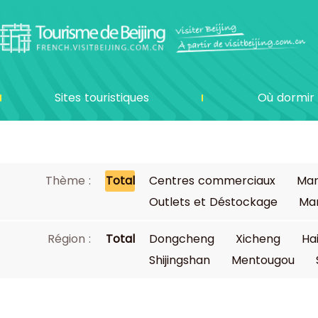
Sites touristiques
Où dormir
Thème :
Total
Centres commerciaux
Mar
Outlets et Déstockage
Mar
Région :
Total
Dongcheng
Xicheng
Ha
Shijingshan
Mentougou