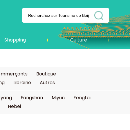
Shopping
Culture
commerçants
Boutique
ing
Librairie
Autres
oyang
Fangshan
Miyun
Fengtai
Hebei