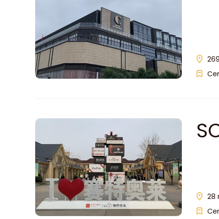
269
Ce
SC
28 
Ce