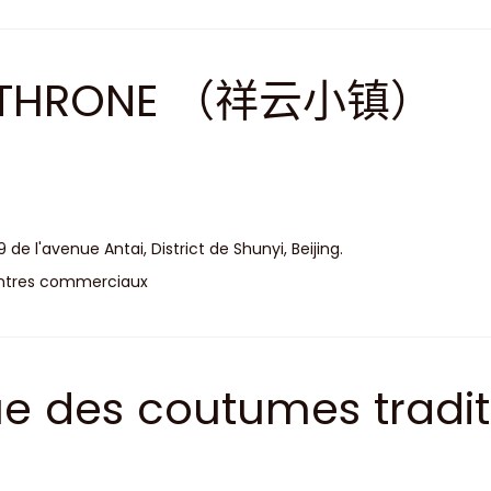
.THRONE （祥云小镇）
9 de l'avenue Antai, District de Shunyi, Beijing.
ntres commerciaux
e des coutumes tradit
ijing