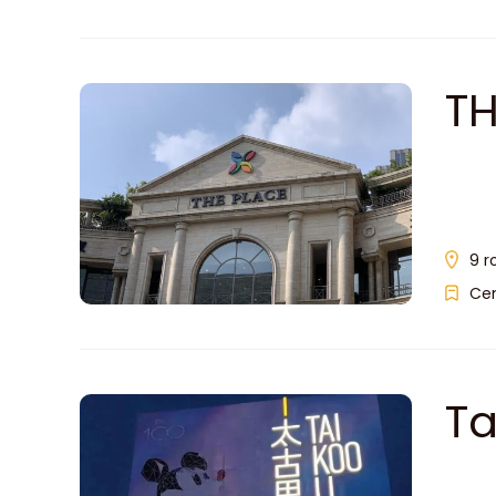
TH
9 r
Ce
Ta