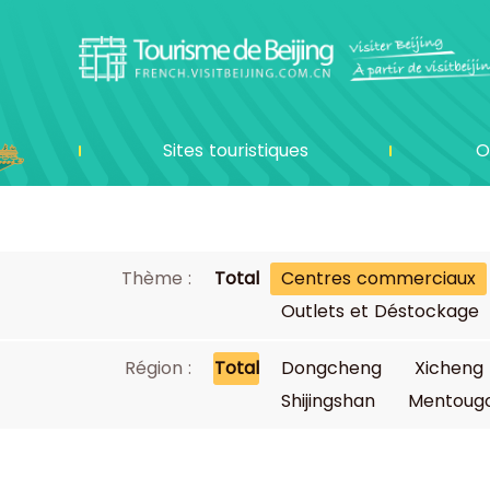
Sites touristiques
O
Thème :
Total
Centres commerciaux
Outlets et Déstockage
Région :
Total
Dongcheng
Xicheng
Shijingshan
Mentoug