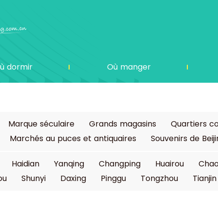
ù dormir
Où manger
Marque séculaire
Grands magasins
Quartiers 
Marchés au puces et antiquaires
Souvenirs de Beij
Haidian
Yanqing
Changping
Huairou
Cha
ou
Shunyi
Daxing
Pinggu
Tongzhou
Tianjin