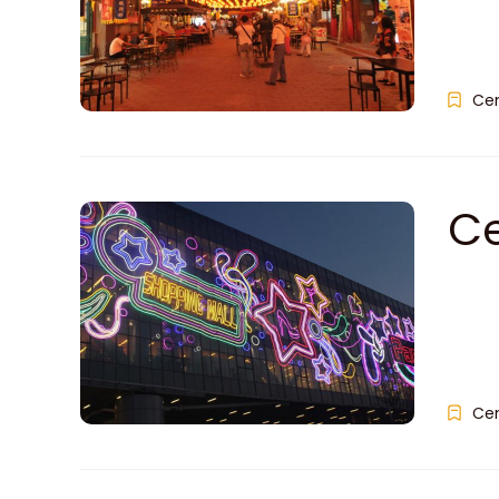
Ce
C
Ti
Ce