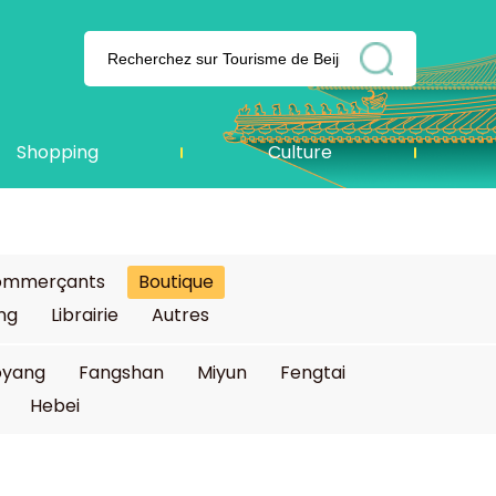
Shopping
Culture
commerçants
Boutique
ing
Librairie
Autres
oyang
Fangshan
Miyun
Fengtai
Hebei