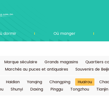
ù dormir
Où manger
Marque séculaire
Grands magasins
Quartiers 
Marchés au puces et antiquaires
Souvenirs de Beij
Haidian
Yanqing
Changping
Huairou
Cha
ou
Shunyi
Daxing
Pinggu
Tongzhou
Tianjin