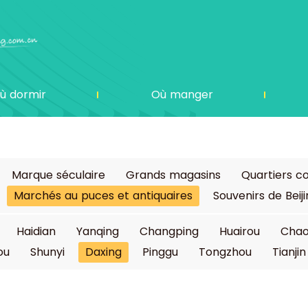
ù dormir
Où manger
Marque séculaire
Grands magasins
Quartiers 
Marchés au puces et antiquaires
Souvenirs de Beij
Haidian
Yanqing
Changping
Huairou
Cha
ou
Shunyi
Daxing
Pinggu
Tongzhou
Tianjin