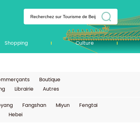
Shopping
Culture
commerçants
Boutique
ing
Librairie
Autres
oyang
Fangshan
Miyun
Fengtai
Hebei