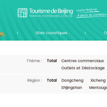
Sites touristiques
O
Thème :
Total
Centres commerciaux
Outlets et Déstockage
Région :
Total
Dongcheng
Xicheng
Shijingshan
Mentoug