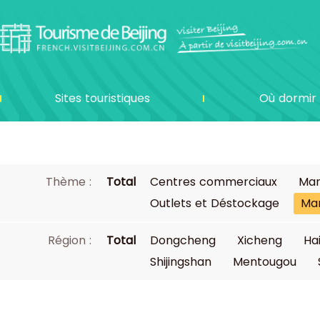
Sites touristiques
Où dormir
Thème :
Total
Centres commerciaux
Mar
Outlets et Déstockage
Mar
Région :
Total
Dongcheng
Xicheng
Ha
Shijingshan
Mentougou