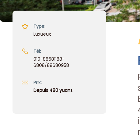
Type:
Luxueux
Tél:
010-88681188-
6808/88680958
Prix:
Depuis 480 yuans