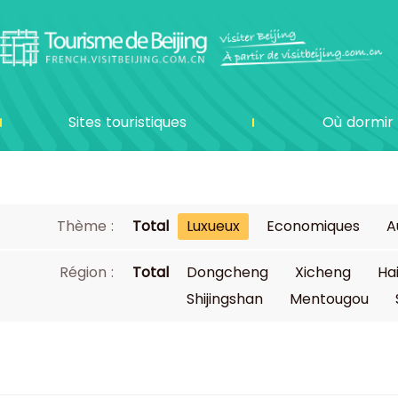
Sites touristiques
Où dormir
Thème :
Total
Luxueux
Economiques
A
Région :
Total
Dongcheng
Xicheng
Ha
Shijingshan
Mentougou