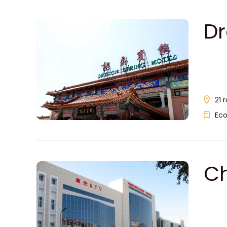
Dr
21 
Ec
C