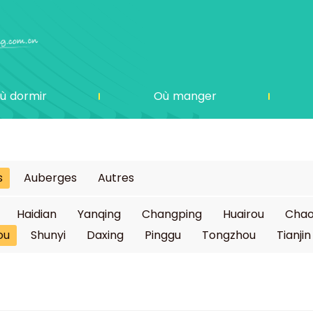
ù dormir
Où manger
s
Auberges
Autres
Haidian
Yanqing
Changping
Huairou
Cha
ou
Shunyi
Daxing
Pinggu
Tongzhou
Tianjin