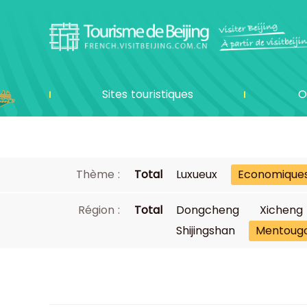
Sites touristiques
O
Thème :
Total
Luxueux
Economique
Région :
Total
Dongcheng
Xicheng
Shijingshan
Mentoug