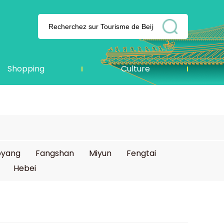
Shopping
Culture
oyang
Fangshan
Miyun
Fengtai
Hebei