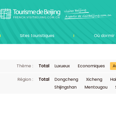
Sites touristiques
Où dormir
Thème :
Total
Luxueux
Economiques
A
Région :
Total
Dongcheng
Xicheng
Ha
Shijingshan
Mentougou