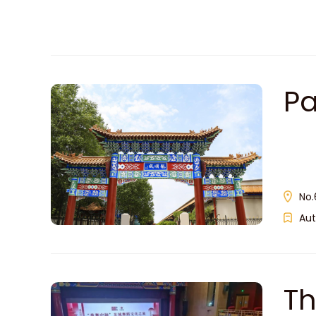
Pa
J
No.
Aut
Th