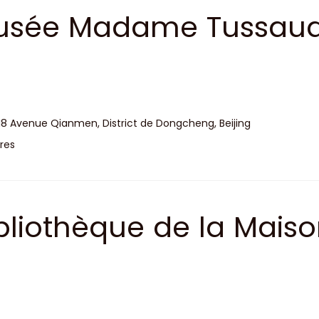
sée Madame Tussaud’s
18 Avenue Qianmen, District de Dongcheng, Beijing
res
bliothèque de la Maison
timent de l'angle sud-e
térieure de Beijing