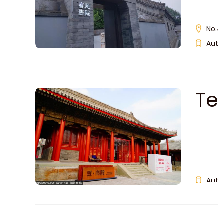
No.
Aut
T
Aut