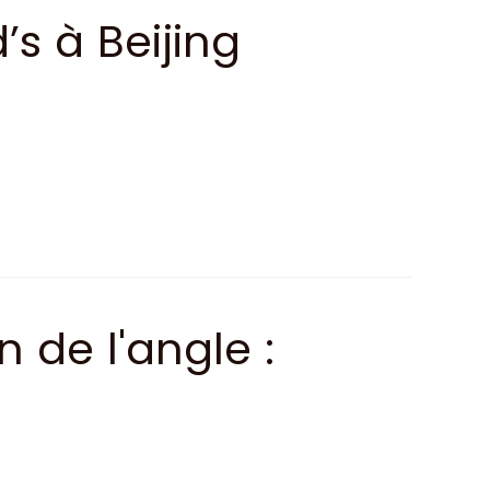
 à Beijing
 de l'angle :
st de la ville