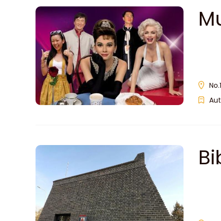
Mu
No.
Aut
Bi
Bâ
ex