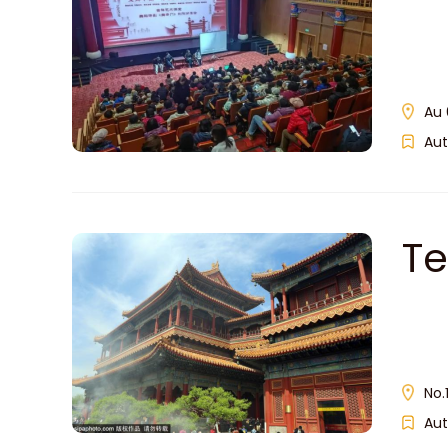
Au 
Aut
T
No.
Aut