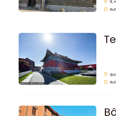
9, 
Aut
Te
qua
Aut
Bâ