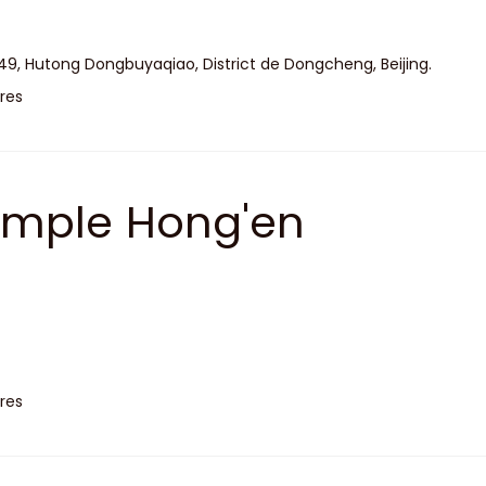
49, Hutong Dongbuyaqiao, District de Dongcheng, Beijing.
res
emple Hong'en
res