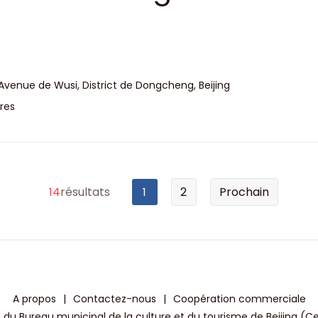
Avenue de Wusi, District de Dongcheng, Beijing
res
14
résultats
1
2
Prochain
A propos
|
Contactez-nous
|
Coopération commerciale
 du Bureau municipal de la culture et du tourisme de Beijing (C