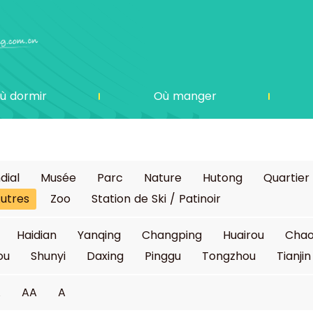
ù dormir
Où manger
dial
Musée
Parc
Nature
Hutong
Quartier
utres
Zoo
Station de Ski / Patinoir
Haidian
Yanqing
Changping
Huairou
Cha
ou
Shunyi
Daxing
Pinggu
Tongzhou
Tianjin
A
AA
A