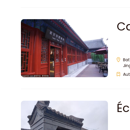
Ca
Bat
Jin
Aut
Éc