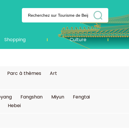
Shopping
Culture
Parc à thèmes
Art
oyang
Fangshan
Miyun
Fengtai
Hebei