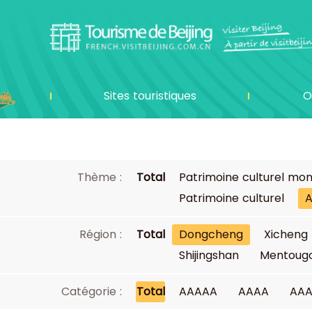
Sites touristiques
O
Thème :
Total
Patrimoine culturel mon
Patrimoine culturel
A
Région :
Total
Dongcheng
Xicheng
Shijingshan
Mentoug
Catégorie :
Total
AAAAA
AAAA
AA