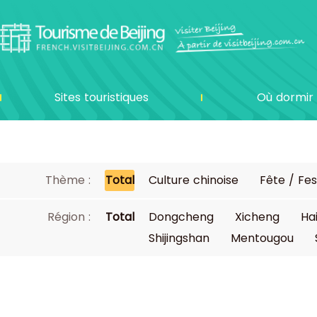
Sites touristiques
Où dormir
Thème :
Total
Culture chinoise
Fête / Fes
Région :
Total
Dongcheng
Xicheng
Ha
Shijingshan
Mentougou