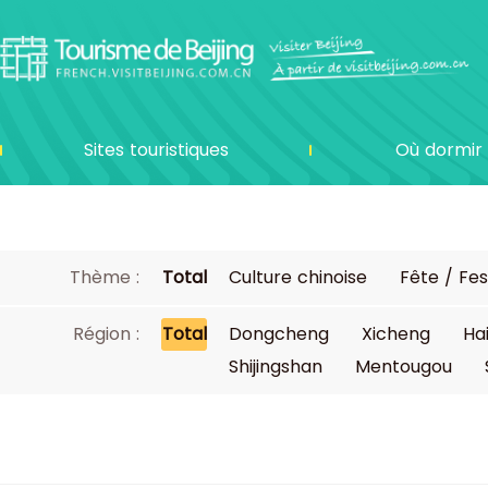
Sites touristiques
Où dormir
Thème :
Total
Culture chinoise
Fête / Fes
Région :
Total
Dongcheng
Xicheng
Ha
Shijingshan
Mentougou