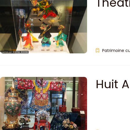
Théât
Beijin
Patrimoine cu
Huit 