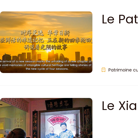
Le Pa
Beijin
Chino
Patrimoine cu
Le Xi